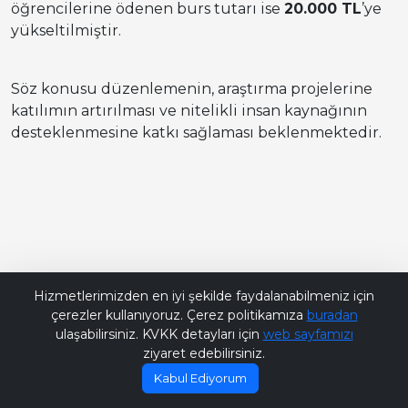
öğrencilerine ödenen burs tutarı ise
20.000 TL
’ye
yükseltilmiştir.
Söz konusu düzenlemenin, araştırma projelerine
katılımın artırılması ve nitelikli insan kaynağının
desteklenmesine katkı sağlaması beklenmektedir.
Bana Soru Sor | Ask Me
Hizmetlerimizden en iyi şekilde faydalanabilmeniz için
çerezler kullanıyoruz. Çerez politikamıza
buradan
ulaşabilirsiniz. KVKK detayları için
web sayfamızı
ziyaret edebilirsiniz.
Kabul Ediyorum